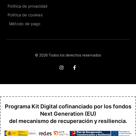
Política de privacidad
Política de cookies
Método de pago
© 2026 Todos los derechos reservados
I
F
n
a
s
c
t
e
a
b
g
o
r
o
a
k
m
-
f
Programa Kit Digital cofinanciado por los fondos
Next Generation (EU)
del mecanismo de recuperación y resiliencia.