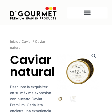
Ir
al
contenido
Inicio
/
Caviar
/ Caviar
natural
Caviar
natural
Descubre la exquisitez
en su máxima expresión
con nuestro Caviar
Premium. Cada lata
encierra una experiencia