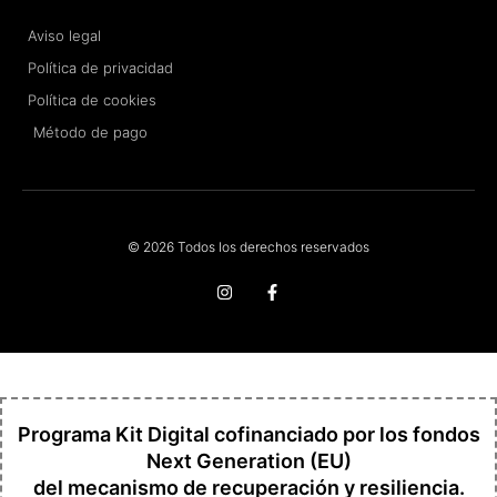
Aviso legal
Política de privacidad
Política de cookies
Método de pago
© 2026 Todos los derechos reservados
I
F
n
a
s
c
t
e
a
b
g
o
r
o
a
k
m
-
f
Programa Kit Digital cofinanciado por los fondos
Next Generation (EU)
del mecanismo de recuperación y resiliencia.