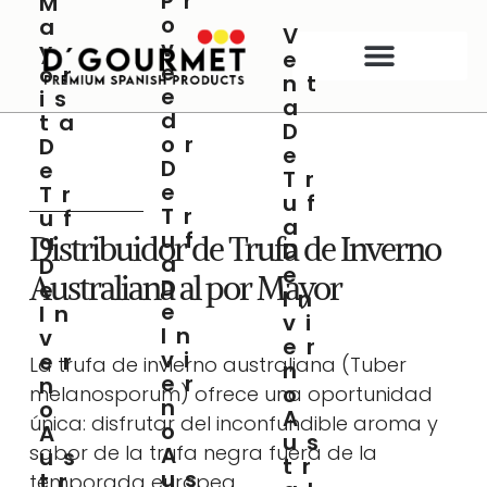
Pr
M
Ir
O
A
V
al
V
Y
E
contenido
E
Or
Nt
E
Is
A
D
Ta
D
Or
D
E
D
E
Tr
E
Tr
Uf
Tr
Uf
A
Uf
A
Distribuidor de Trufa de Inverno
D
A
D
E
Australiana al por Mayor
D
E
In
E
In
Vi
In
V
Er
Vi
Er
La trufa de invierno australiana (Tuber
N
Er
N
O
melanosporum) ofrece una oportunidad
N
O
A
única: disfrutar del inconfundible aroma y
O
A
Us
sabor de la trufa negra fuera de la
A
Us
Tr
Us
Tr
temporada europea.