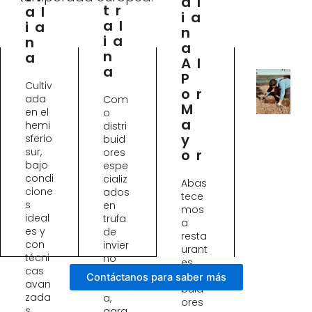
Al
Tr
Al
Ia
Al
Ia
N
Ia
N
A
N
A
Al
A
P
Cultiv
Or
ada
Com
M
en el
o
A
hemi
distri
Y
sferio
buid
sur,
ores
Or
bajo
espe
condi
cializ
Abas
cione
ados
tece
s
en
mos
ideal
trufa
a
es y
de
resta
con
invier
urant
técni
no
es,
cas
austr
distri
Contáctanos para saber más
avan
alian
buid
zada
a,
ores
s,
gara