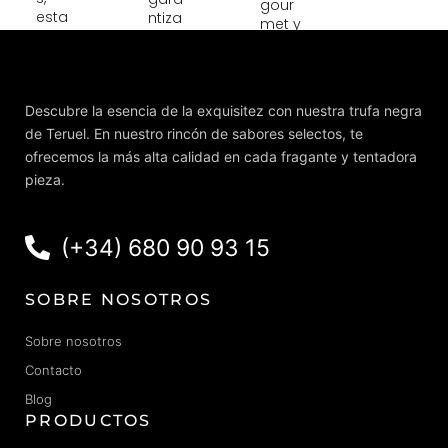
gour
esta
ntiza
met y
trufa
mos
profe
mant
una
siona
iene
selec
les
la
ción
que
Descubre la esencia de la exquisitez con nuestra trufa negra
mism
rigur
dese
a
osa y
de Teruel. En nuestro rincón de sabores selectos, te
an
inten
una
mant
ofrecemos la más alta calidad en cada fragante y tentadora
sidad
cade
ener
pieza.
,
na
el
textur
de
nivel
a y
frío
en
(+34) 680 90 93 15
com
contr
sus
plejid
olad
crea
ad
a
cione
SOBRE NOSOTROS
que
desd
s
la
e
dura
tradi
Austr
Sobre nosotros
nte
ciona
alia
todo
Contacto
l trufa
hast
el
de
a tu
Blog
año.
invier
cocin
PRODUCTOS
no.
a.