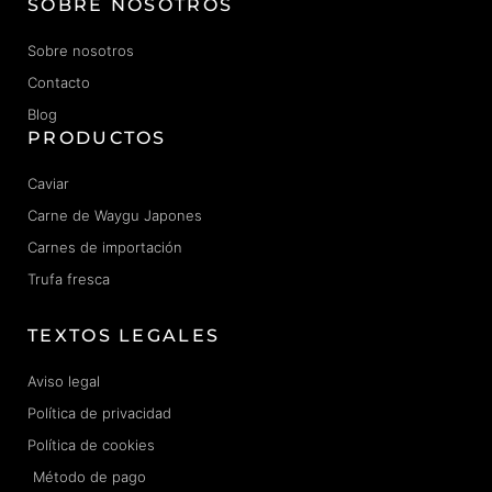
profe
recet
SOBRE NOSOTROS
crea
siona
a en
ción
les
una
Sobre nosotros
mere
de la
exper
ce
Contacto
gastr
ienci
brillar
ono
a
Blog
.
mía.
inolvi
PRODUCTOS
dabl
e.
Caviar
Carne de Waygu Japones
Carnes de importación
Trufa fresca
TEXTOS LEGALES
Aviso legal
Política de privacidad
Política de cookies
Método de pago