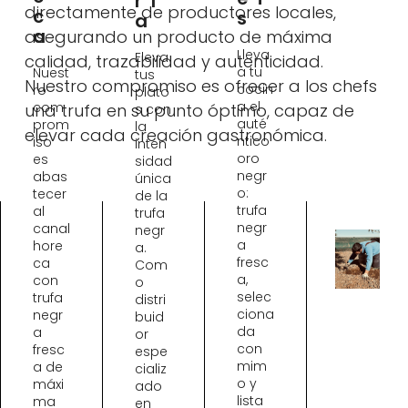
Rí
directamente de productores locales,
C
S
A
A
asegurando un producto de máxima
Lleva
Eleva
calidad, trazabilidad y autenticidad.
a tu
Nuest
tus
Nuestro compromiso es ofrecer a los chefs
cocin
ro
plato
a el
com
una trufa en su punto óptimo, capaz de
s con
auté
prom
la
elevar cada creación gastronómica.
ntico
iso
inten
oro
es
sidad
negr
abas
única
o:
tecer
de la
trufa
al
trufa
negr
canal
negr
a
hore
a.
fresc
ca
Com
a,
con
o
selec
trufa
distri
ciona
negr
buid
da
a
or
con
fresc
espe
mim
a de
cializ
o y
máxi
ado
lista
ma
en