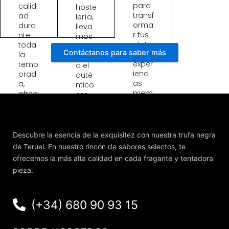
para
calid
hoste
transf
ad
lería,
orma
dura
lleva
r tus
nte
mos
plato
toda
a tu
Contáctanos para saber más
s en
la
cocin
exper
temp
a el
ienci
orad
auté
as
a,
ntico
mem
ofreci
oro
orabl
endo
negr
es.
un
o,
Entre
sumi
fresc
gas
nistro
o y
Descubre la esencia de la exquisitez con nuestra trufa negra
rápid
fiable
selec
de Teruel. En nuestro rincón de sabores selectos, te
as y
y
ciona
ofrecemos la más alta calidad en cada fragante y tentadora
calid
const
do,
pieza.
ad
ante
listo
gara
para
para
ntiza
chefs,
transf
da,
resta
orma
(+34) 680 90 93 15
porq
urant
r
ue
es y
cada
cada