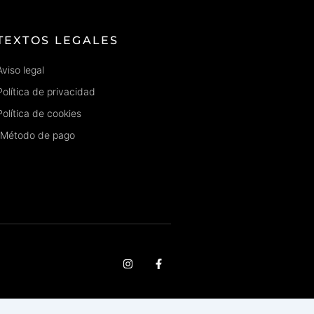
TEXTOS LEGALES
Aviso legal
Política de privacidad
Política de cookies
Método de pago
I
F
n
a
s
c
t
e
a
b
g
o