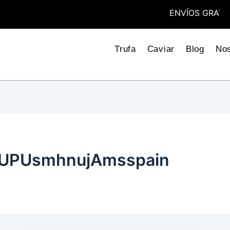
ENVÍOS GRATIS- PEDI
Trufa
Caviar
Blog
Nos
DGUPUsmhnujAmsspain