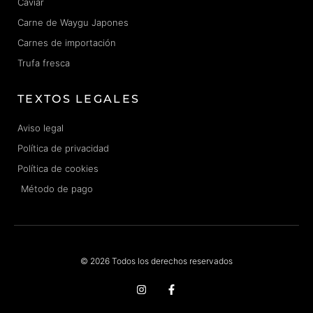
Caviar
Carne de Waygu Japones
Carnes de importación
Trufa fresca
TEXTOS LEGALES
Aviso legal
Política de privacidad
Política de cookies
Método de pago
© 2026 Todos los derechos reservados
I
F
n
a
s
c
t
e