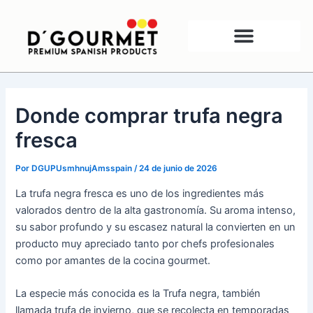
Ir
Navegación
al
de
contenido
entradas
Donde comprar trufa negra
fresca
Por
DGUPUsmhnujAmsspain
/
24 de junio de 2026
La trufa negra fresca es uno de los ingredientes más
valorados dentro de la alta gastronomía. Su aroma intenso,
su sabor profundo y su escasez natural la convierten en un
producto muy apreciado tanto por chefs profesionales
como por amantes de la cocina gourmet.
La especie más conocida es la Trufa negra, también
llamada trufa de invierno, que se recolecta en temporadas